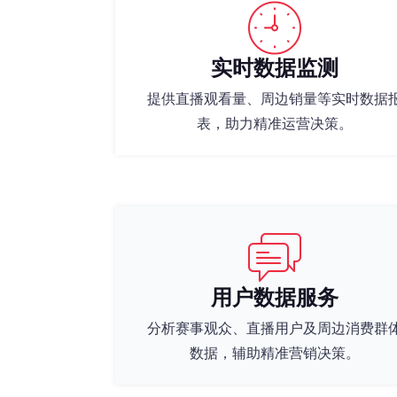
实时数据监测
提供直播观看量、周边销量等实时数据
表，助力精准运营决策。
用户数据服务
分析赛事观众、直播用户及周边消费群
数据，辅助精准营销决策。