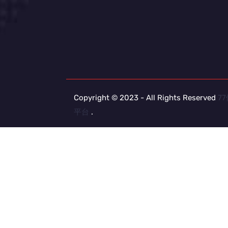
Copyright © 2023 - All Rights Reserved
7
平台
.