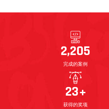
2,205
完成的案例
23
+
获得的奖项