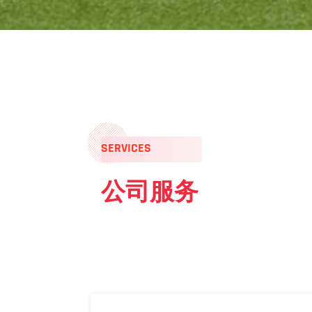
SERVICES
公司服务