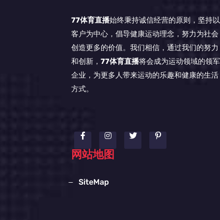
77体育直播
始终秉持诚信经营的原则，坚持以
客户为中心，倡导健康运动理念，努力为社会
创造更多的价值。我们相信，通过我们的努力
和创新，
77体育直播
将会成为运动领域的领军
企业，为更多人带来运动的乐趣和健康的生活
方式。
网站地图
SiteMap