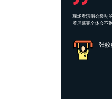
跑步时听着解说简直带感
现场看演唱会级别
着屏幕完全体会不到🏃‍
张姣