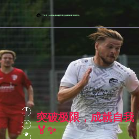
突破极限，成就自我
🏅✨