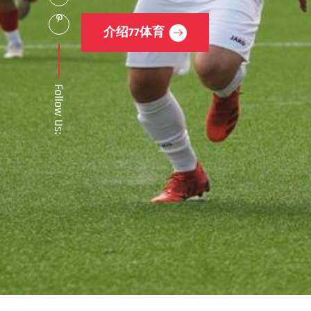
介绍77体育
Follow Us: