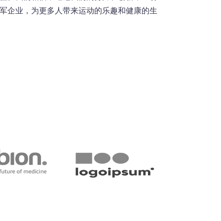
军企业，为更多人带来运动的乐趣和健康的生