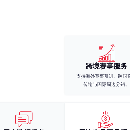
跨境赛事服务
支持海外赛事引进、跨国
传输与国际周边分销。