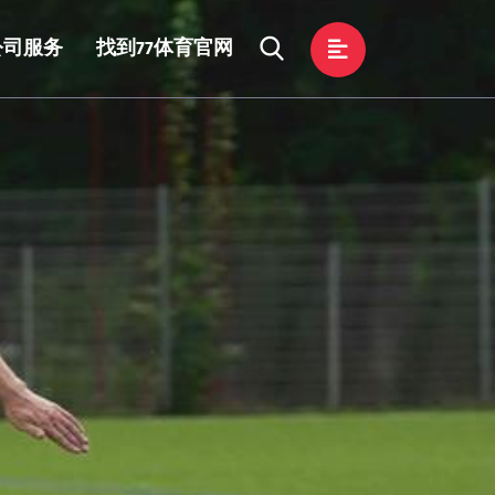
公司服务
找到77体育官网