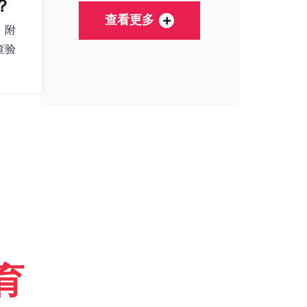
？
查看更多
，附
查验
育