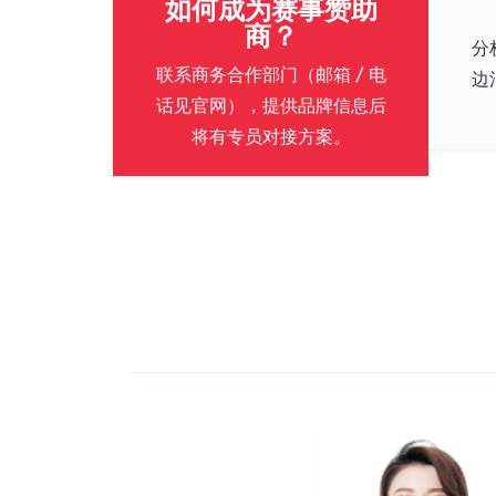
如何成为赛事赞助
商？
分
联系商务合作部门（邮箱 / 电
边
话见官网），提供品牌信息后
将有专员对接方案。