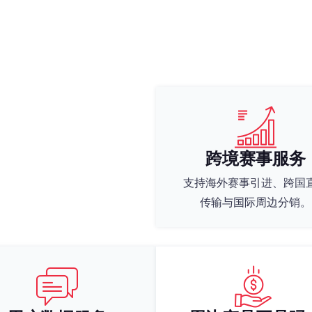
跨境赛事服务
支持海外赛事引进、跨国
传输与国际周边分销。