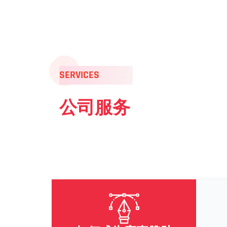
SERVICES
公司服务