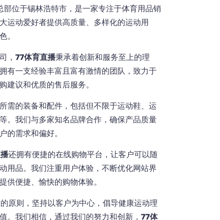
，总部位于锡林浩特市，是一家专注于体育用品销
大运动爱好者提供高质量、多样化的运动用
色。
司，
77体育直播
秉承着创新和服务至上的理
拥有一支经验丰富且富有激情的团队，致力于
购建议和优质的售后服务。
所需的装备和配件，包括但不限于运动鞋、运
等。我们与多家知名品牌合作，确保产品质量
户的需求和偏好。
直播
还拥有便捷的在线购物平台，让客户可以随
动用品。我们注重用户体验，不断优化网站界
提供便捷、愉快的购物体验。
营的原则，坚持以客户为中心，倡导健康运动理
值。我们相信，通过我们的努力和创新，
77体