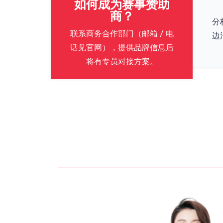
如何成为赛事赞助
商？
分
联系商务合作部门（邮箱 / 电
边
话见官网），提供品牌信息后
将有专员对接方案。