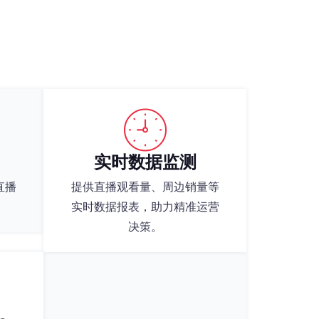
实时数据监测
直播
提供直播观看量、周边销量等
实时数据报表，助力精准运营
决策。