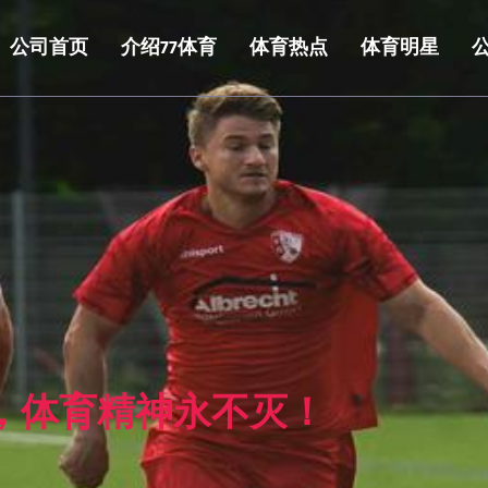
公司首页
介绍77体育
体育热点
体育明星
，体育精神永不灭！