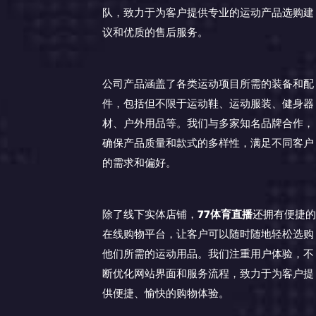
队，致力于为客户提供专业的运动产品选购建
议和优质的售后服务。
公司产品涵盖了各类运动项目所需的装备和配
件，包括但不限于运动鞋、运动服装、健身器
材、户外用品等。我们与多家知名品牌合作，
确保产品质量和款式的多样性，满足不同客户
的需求和偏好。
除了线下实体店铺，
77体育直播
还拥有便捷的
在线购物平台，让客户可以随时随地轻松选购
他们所需的运动用品。我们注重用户体验，不
断优化网站界面和服务流程，致力于为客户提
供便捷、愉快的购物体验。