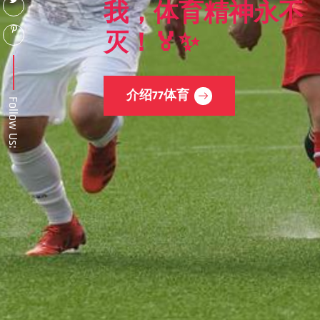
我，体育精神永不
灭！🏅✨
介绍77体育
Follow Us: