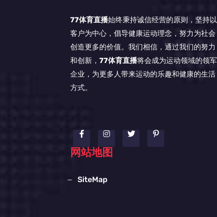
77体育直播
始终秉持诚信经营的原则，坚持以
客户为中心，倡导健康运动理念，努力为社会
创造更多的价值。我们相信，通过我们的努力
和创新，
77体育直播
将会成为运动领域的领军
企业，为更多人带来运动的乐趣和健康的生活
方式。
网站地图
SiteMap