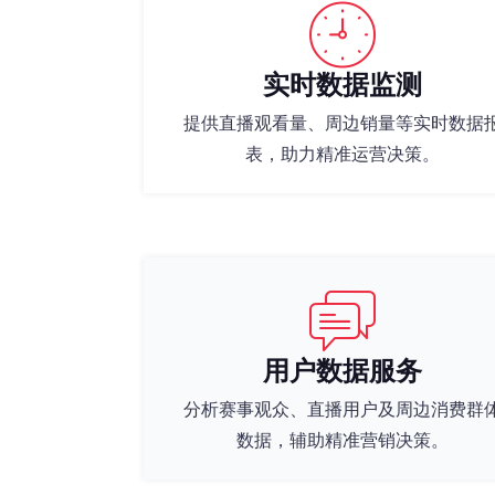
实时数据监测
提供直播观看量、周边销量等实时数据
表，助力精准运营决策。
用户数据服务
分析赛事观众、直播用户及周边消费群
数据，辅助精准营销决策。