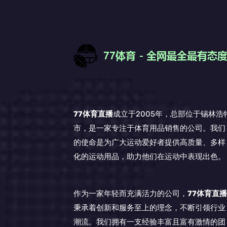
77体育直播
成立于2005年，总部位于锡林浩
市，是一家专注于体育用品销售的公司。我们
的使命是为广大运动爱好者提供高质量、多样
化的运动用品，助力他们在运动中表现出色。
作为一家年轻而充满活力的公司，
77体育直播
秉承着创新和服务至上的理念，不断引领行业
潮流。我们拥有一支经验丰富且富有激情的团