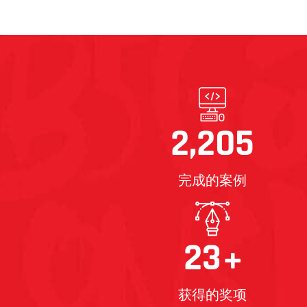
2,205
完成的案例
23
+
获得的奖项