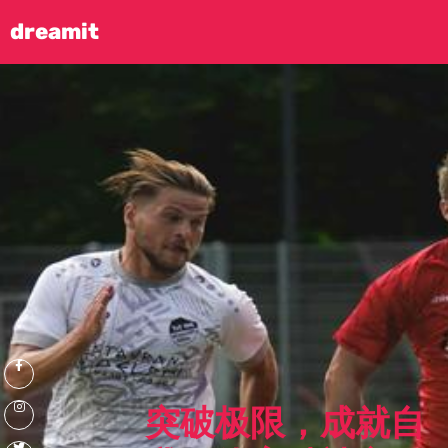
突破极限，成就自