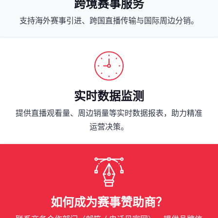
跨境赛事服务
支持海外赛事引进、跨国直播传输与国际周边分销。
实时数据监测
提供直播观看量、周边销量等实时数据报表，助力精准
运营决策。
如何成为赛事赞助商？