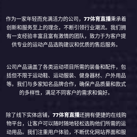
作为一家年轻而充满活力的公司，
77体育直播
秉承着
创新和服务至上的理念，不断引领行业潮流。我们拥
有一支经验丰富且富有激情的团队，致力于为客户提
供专业的运动产品选购建议和优质的售后服务。
公司产品涵盖了各类运动项目所需的装备和配件，包
括但不限于运动鞋、运动服装、健身器材、户外用品
等。我们与多家知名品牌合作，确保产品质量和款式
的多样性，满足不同客户的需求和偏好。
除了线下实体店铺，
77体育直播
还拥有便捷的在线购
物平台，让客户可以随时随地轻松选购他们所需的运
动用品。我们注重用户体验，不断优化网站界面和服