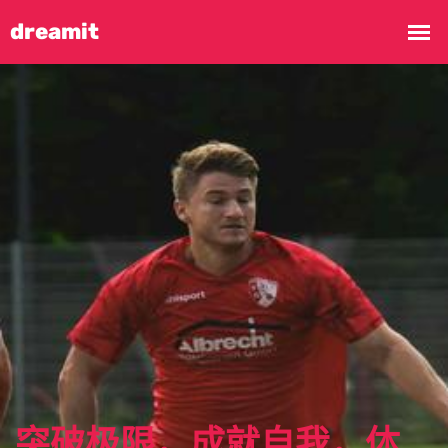
🎧互动弹幕，和千万球迷