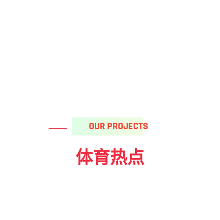
OUR PROJECTS
体育热点