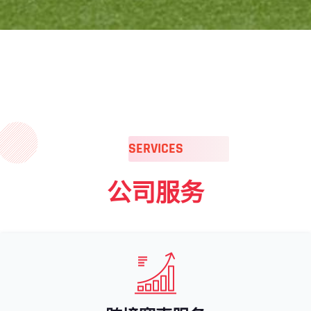
SERVICES
公司服务